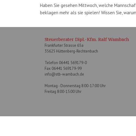
Haben Sie gesehen Mittwoch, welche Mannschaft 
beklagen mehr als sie spielen! Wissen Sie, waru
Steuerberater Dipl.-Kfm. Ralf Wambach
Frankfurter Strasse 65a
35625 Hüttenberg-Rechtenbach
Telefon 06441 569179-0
Fax 06441 569179-99
info@stb-wambach.de
Montag - Donnerstag 8:00-17:00 Uhr
Freitag 8:00-15:00 Uhr