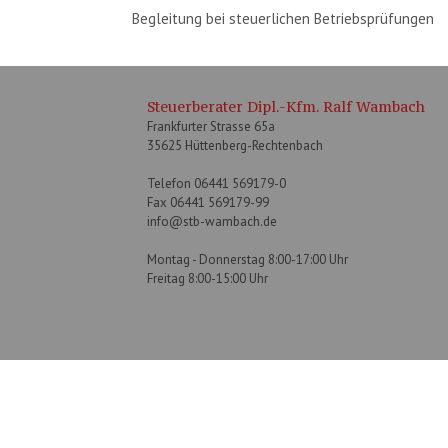
Begleitung bei steuerlichen Betriebsprüfungen
Steuerberater Dipl.-Kfm. Ralf Wambach
Frankfurter Strasse 65a
35625 Hüttenberg-Rechtenbach
Telefon 06441 569179-0
Fax 06441 569179-99
info@stb-wambach.de
Montag - Donnerstag 8:00-17:00 Uhr
Freitag 8:00-15:00 Uhr