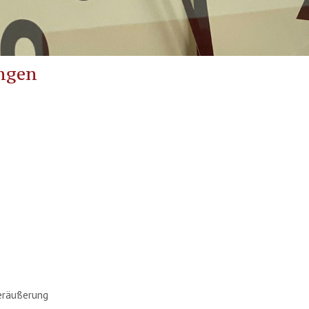
ngen
eräußerung